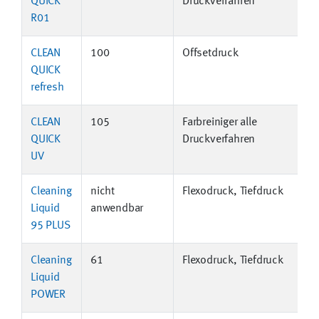
QUICK
Druckverfahren
R01
CLEAN
100
Offsetdruck
QUICK
refresh
CLEAN
105
Farbreiniger alle
QUICK
Druckverfahren
UV
Cleaning
nicht
Flexodruck, Tiefdruck
i
Liquid
anwendbar
95 PLUS
Cleaning
61
Flexodruck, Tiefdruck
i
Liquid
POWER