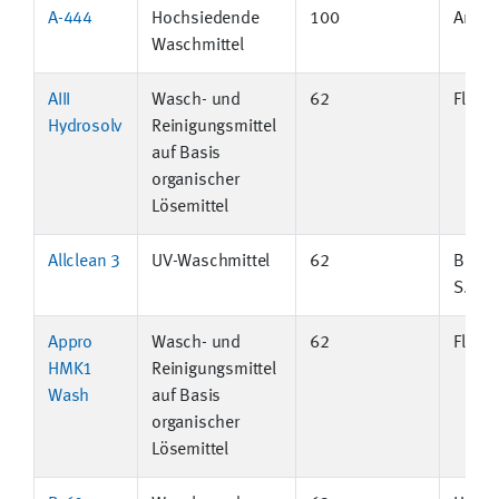
A-444
Hochsiedende
100
Ancho
Waschmittel
AIII
Wasch- und
62
Flint 
Hydrosolv
Reinigungsmittel
auf Basis
organischer
Lösemittel
Allclean 3
UV-Waschmittel
62
BECA 
S.A.
Appro
Wasch- und
62
Flint 
HMK1
Reinigungsmittel
Wash
auf Basis
organischer
Lösemittel