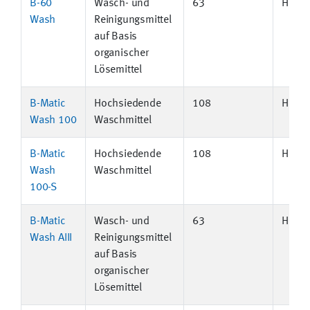
B-60
Wasch- und
63
Hube
Wash
Reinigungsmittel
auf Basis
organischer
Lösemittel
B-Matic
Hochsiedende
108
Hube
Wash 100
Waschmittel
B-Matic
Hochsiedende
108
Hube
Wash
Waschmittel
100-S
B-Matic
Wasch- und
63
Hube
Wash AIII
Reinigungsmittel
auf Basis
organischer
Lösemittel