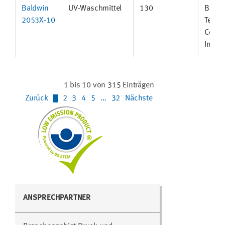
Baldwin
UV-Waschmittel
130
Baldw
2053X-10
Techn
Comp
Inc.
1 bis 10 von 315 Einträgen
Zurück
1
2
3
4
5
…
32
Nächste
ANSPRECHPARTNER