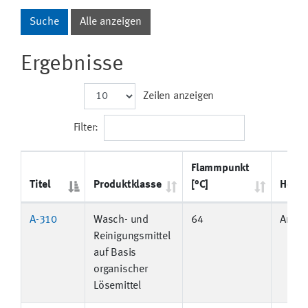
Ergebnisse
Zeilen anzeigen
Filter:
Flammpunkt
Titel
Produktklasse
[°C]
Herste
A-310
Wasch- und
64
Ancho
Reinigungsmittel
auf Basis
organischer
Lösemittel